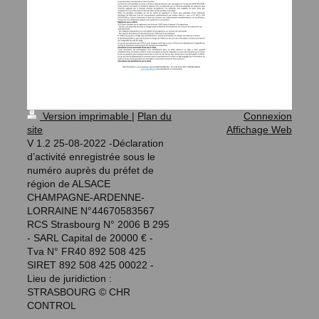
Version imprimable
|
Plan du
Connexion
site
Affichage Web
V 1.2 25-08-2022 -Déclaration
d’activité enregistrée sous le
numéro auprès du préfet de
région de ALSACE
CHAMPAGNE-ARDENNE-
LORRAINE N°44670583567
RCS Strasbourg N° 2006 B 295
- SARL Capital de 20000 € -
Tva N° FR40 892 508 425
SIRET 892 508 425 00022 -
Lieu de juridiction :
STRASBOURG © CHR
CONTROL