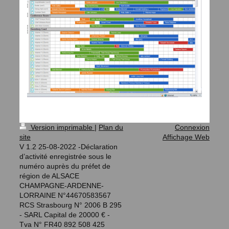
Version imprimable
|
Plan du
Connexion
site
Affichage Web
V 1.2 25-08-2022 -Déclaration
d’activité enregistrée sous le
numéro auprès du préfet de
région de ALSACE
CHAMPAGNE-ARDENNE-
LORRAINE N°44670583567
RCS Strasbourg N° 2006 B 295
- SARL Capital de 20000 € -
Tva N° FR40 892 508 425